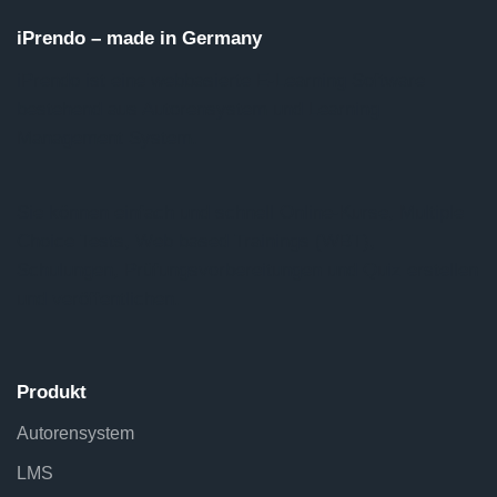
iPrendo – made in Germany
iPrendo ist eine webbasierte E-Learning Software
bestehend aus Autorensystem und Learning
Management System.
Sie können einfach und schnell Online-Kurse, Multiple
Choice Tests, Web based Trainings (WBT),
Schulungen, Prüfungsvorbereitungen und Quiz erstellen
und veröffentlichen.
Produkt
Autorensystem
LMS