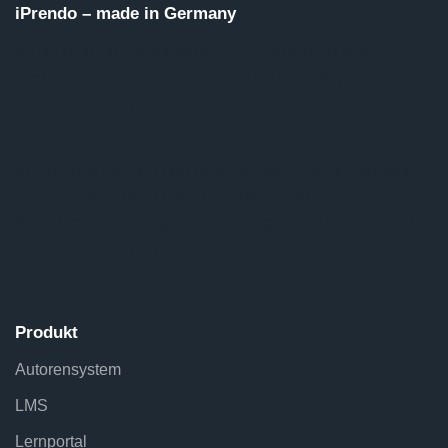
iPrendo – made in Germany
iPrendo ist eine webbasierte E-Learning Software
bestehend aus Autorensystem und Learning
Management System.
Sie können einfach und schnell Online-Kurse, Multiple
Choice Tests, Web based Trainings (WBT),
Schulungen, Prüfungsvorbereitungen und Quiz erstellen
und veröffentlichen.
Produkt
Autorensystem
LMS
Lernportal