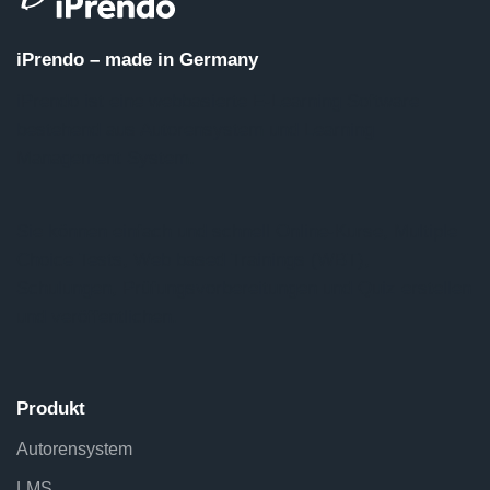
iPrendo – made in Germany
iPrendo ist eine webbasierte E-Learning Software
bestehend aus Autorensystem und Learning
Management System.
Sie können einfach und schnell Online-Kurse, Multiple
Choice Tests, Web based Trainings (WBT),
Schulungen, Prüfungsvorbereitungen und Quiz erstellen
und veröffentlichen.
Produkt
Autorensystem
LMS