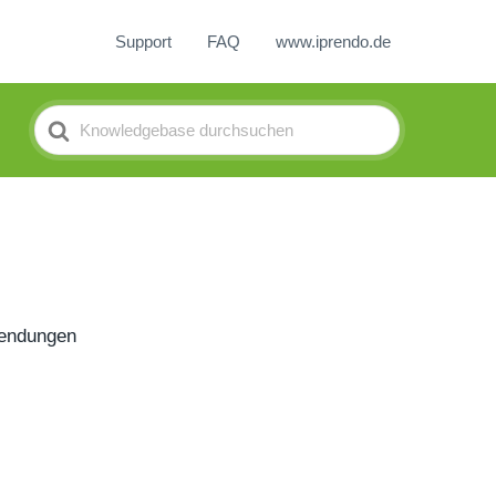
Support
FAQ
www.iprendo.de
Search
For
wendungen