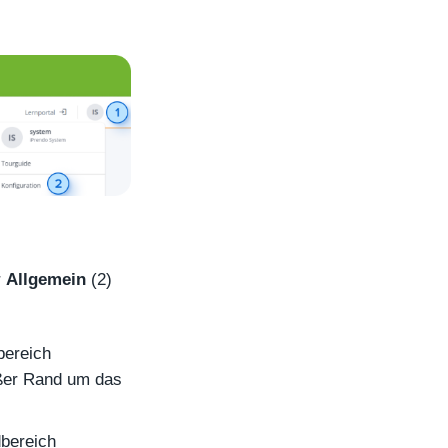
r
Allgemein
(2)
bereich
ißer Rand um das
dbereich