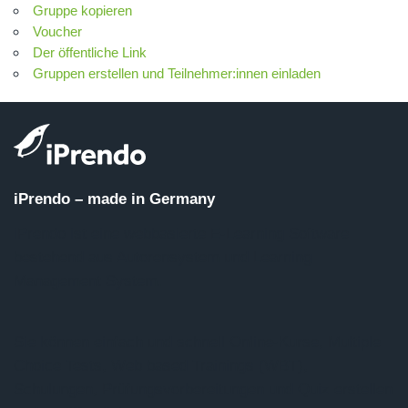
Gruppe kopieren
Voucher
Der öffentliche Link
Gruppen erstellen und Teilnehmer:innen einladen
iPrendo – made in Germany
iPrendo ist eine webbasierte E-Learning Software
bestehend aus Autorensystem und Learning
Management System.
Sie können einfach und schnell Online-Kurse, Multiple
Choice Tests, Web based Trainings (WBT),
Schulungen, Prüfungsvorbereitungen und Quiz erstellen