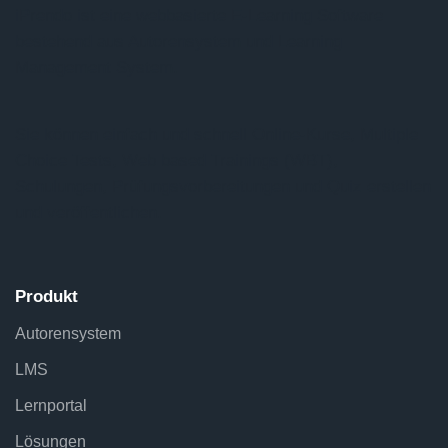
iPrendo ist eine webbasierte E-Learning Software
bestehend aus Autorensystem und Learning
Management System.
Sie können einfach und schnell Online-Kurse, Multiple
Choice Tests, Web based Trainings (WBT),
Schulungen, Prüfungsvorbereitungen und Quiz erstellen
und veröffentlichen.
Produkt
Autorensystem
LMS
Lernportal
Lösungen