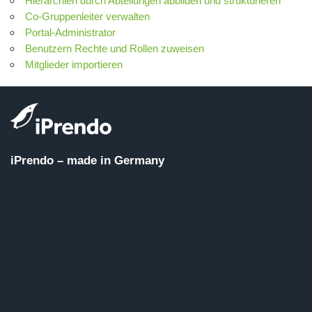
Hierarchien durch Abteilungen abbilden und strukturieren
Co-Gruppenleiter verwalten
Portal-Administrator
Benutzern Rechte und Rollen zuweisen
Mitglieder importieren
iPrendo – made in Germany
iPrendo ist eine webbasierte E-Learning Software
bestehend aus Autorensystem und Learning
Management System.
Sie können einfach und schnell Online-Kurse, Multiple
Choice Tests, Web based Trainings (WBT),
Schulungen, Prüfungsvorbereitungen und Quiz erstellen