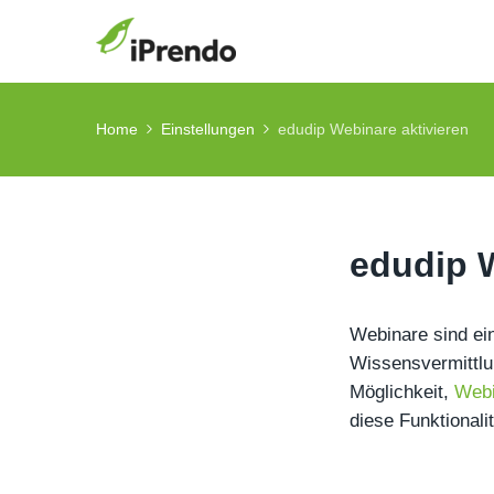
Home
Einstellungen
edudip Webinare aktivieren
edudip W
Webinare sind ein
Wissensvermittlun
Möglichkeit,
Webi
diese Funktionali