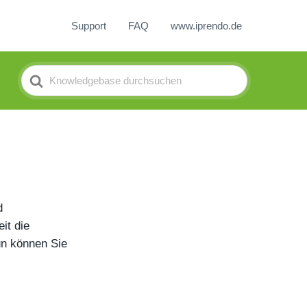
Support
FAQ
www.iprendo.de
Search
For
d
it die
un können Sie