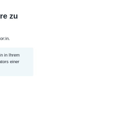
re zu
or:in.
in in Ihrem
ators einer