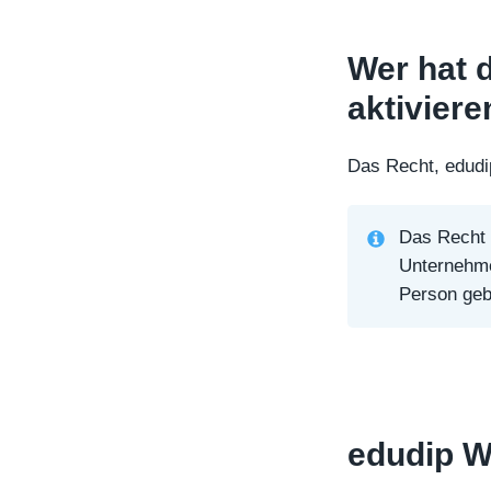
Wer hat 
aktiviere
Das Recht, edudip
Das Recht f
Unternehmen
Person geb
edudip W