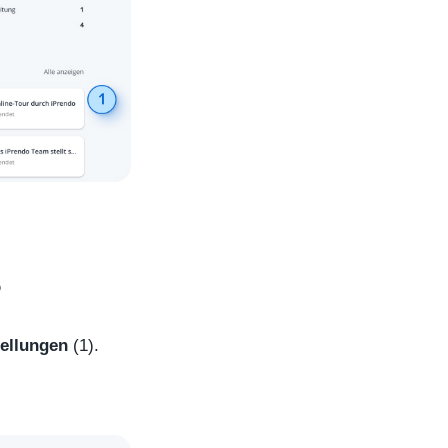
?
tellungen
(1).