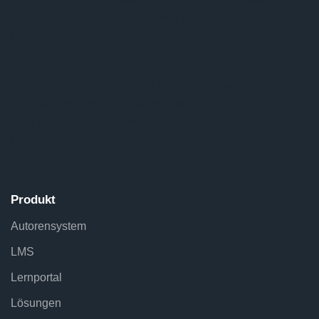
bestehend aus Autorensystem und Learning
Management System.
Sie können einfach und schnell Online-Kurse, Multiple
Choice Tests, Web based Trainings (WBT),
Schulungen, Prüfungsvorbereitungen und Quiz erstellen
und veröffentlichen.
Produkt
Autorensystem
LMS
Lernportal
Lösungen